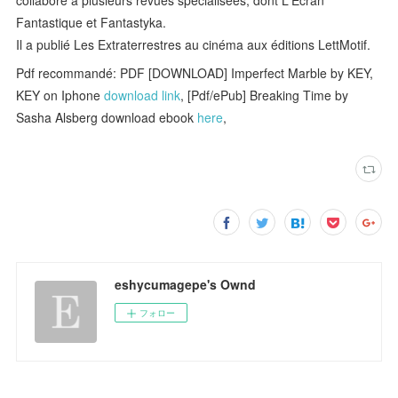
collaboré à plusieurs revues spécialisées, dont L'Écran
Fantastique et Fantastyka.
Il a publié Les Extraterrestres au cinéma aux éditions LettMotif.
Pdf recommandé: PDF [DOWNLOAD] Imperfect Marble by KEY,
KEY on Iphone
download link
, [Pdf/ePub] Breaking Time by
Sasha Alsberg download ebook
here
,
eshycumagepe's Ownd
フォロー