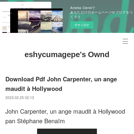
Ameba Owndで
あなただけのホームページやブログをつ
くろう
今すぐ試す
eshycumagepe's Ownd
Download Pdf John Carpenter, un ange
maudit à Hollywood
2023.02.25 02:13
John Carpenter, un ange maudit à Hollywood
pan Stéphane Benaïm