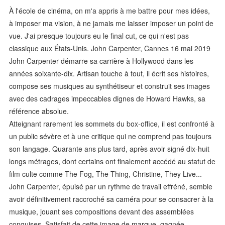
À l'école de cinéma, on m'a appris à me battre pour mes idées,
à imposer ma vision, à ne jamais me laisser imposer un point de
vue. J'ai presque toujours eu le final cut, ce qui n'est pas
classique aux États-Unis. John Carpenter, Cannes 16 mai 2019
John Carpenter démarre sa carrière à Hollywood dans les
années soixante-dix. Artisan touche à tout, il écrit ses histoires,
compose ses musiques au synthétiseur et construit ses images
avec des cadrages impeccables dignes de Howard Hawks, sa
référence absolue.
Atteignant rarement les sommets du box-office, il est confronté à
un public sévère et à une critique qui ne comprend pas toujours
son langage. Quarante ans plus tard, après avoir signé dix-huit
longs métrages, dont certains ont finalement accédé au statut de
film culte comme The Fog, The Thing, Christine, They Live...
John Carpenter, épuisé par un rythme de travail effréné, semble
avoir définitivement raccroché sa caméra pour se consacrer à la
musique, jouant ses compositions devant des assemblées
conquises. Satisfait de cette image de marque, gagnée