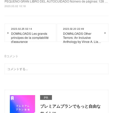
PEQUEÑO GRAN LIBRO DEL AUTOCUIDADO Número de páginas: 128 …
2023.03.02 10:18
2023.02.25 02:14
2023.02.20 22:49
DOWNLOADS Les grands
DOWNLOADS Other
principes de la comptabilité
Terrors: An Inclusive
d'assurance
Anthology by Vince A. Lia…
0
コメント
PR
プレミアムプランでもっと自由な